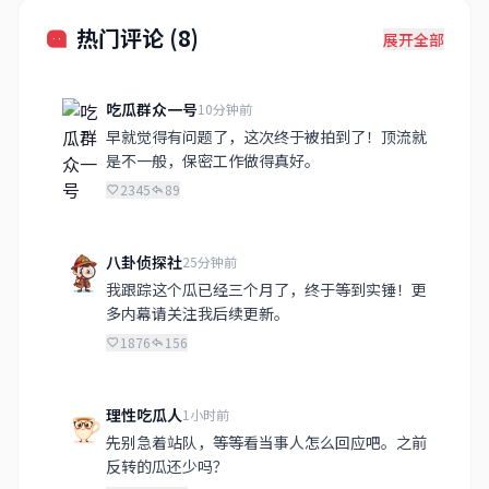
热门评论 (8)
展开全部
吃瓜群众一号
10分钟前
早就觉得有问题了，这次终于被拍到了！顶流就
是不一般，保密工作做得真好。
2345
89
八卦侦探社
25分钟前
我跟踪这个瓜已经三个月了，终于等到实锤！更
多内幕请关注我后续更新。
1876
156
理性吃瓜人
1小时前
先别急着站队，等等看当事人怎么回应吧。之前
反转的瓜还少吗？