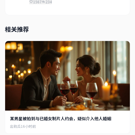
1567
234
饭圈老阿姨
2小时前
相关推荐
啊啊啊我磕的CP塌房了！虽然很难过但是还是
要祝福...算了祝福不了！
3421
567
娱乐圈扫地僧
3小时前
圈内人士透露，这个瓜后面还有更大的料，牵扯
到好几个艺人，坐等后续。
5234
412
不信谣不传谣
4小时前
图片确实有点模糊，不能完全确认就是本人。大
某男星被拍到与已婚女制片人约会，疑似介入他人婚姻
家冷静点，让子弹飞一会。
出轨瓜
16小时前
2890
178