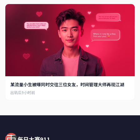
瓜田守望者
5小时前
2025年最大的瓜来了！赶紧转发收藏，这个帖
子活不过24小时就要被删！
6789
890
佛系追星族
6小时前
明星也是人，有私生活很正常。只要不违法乱
纪，恋爱自由吧。
1234
345
某流量小生被曝同时交往三位女友，时间管理大师再现江湖
出轨瓜
9小时前
每日大赛911