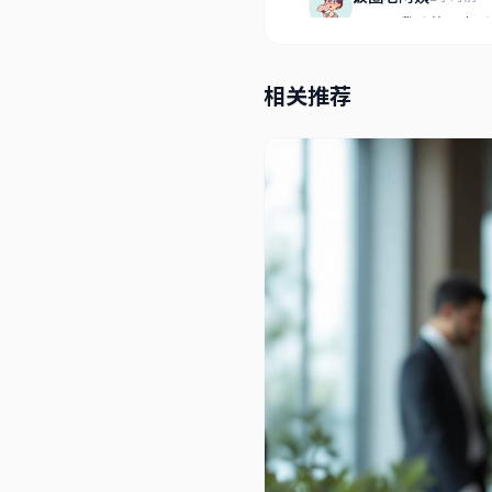
啊啊啊我磕的CP塌
3421
567
相关推荐
娱乐圈扫地僧
3小时前
圈内人士透露，这个
5234
412
不信谣不传谣
4小时前
图片确实有点模糊，
2890
178
瓜田守望者
5小时前
2025年最大的瓜
6789
890