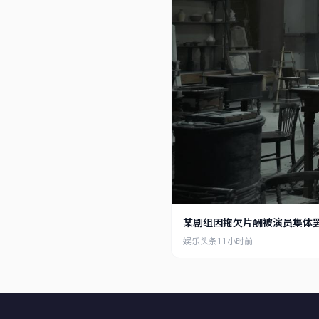
某剧组因拖欠片酬被演员集体
娱乐头条
11小时前