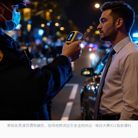
某知名男演员酒驾被抓，现场视频流出引发全网热议 - 每日大赛911独家爆料