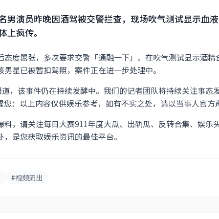
名男演员昨晚因酒驾被交警拦查，现场吹气测试显示血液
体上疯传。
态度嚣张，多次要求交警「通融一下」。在吹气测试显示酒精含量为
该男星已被暂扣驾照，案件正在进一步处理中。
踪报道，该事件仍在持续发酵中。我们的记者团队将持续关注事态
1提醒您：以上内容仅供娱乐参考，如有不实之处，请以当事人官方
料，请关注每日大赛911年度大瓜、出轨瓜、反转合集、娱乐头条
卦，是您获取娱乐资讯的最佳平台。
#视频流出