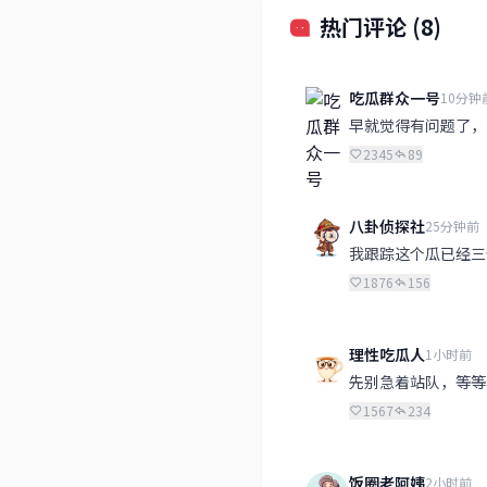
热门评论 (8)
吃瓜群众一号
10分钟
早就觉得有问题了，
2345
89
八卦侦探社
25分钟前
我跟踪这个瓜已经三
1876
156
理性吃瓜人
1小时前
先别急着站队，等等
1567
234
饭圈老阿姨
2小时前