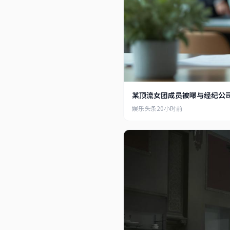
佛系追星族
6小时前
明星也是人，有私生
1234
345
某顶流女团成员被曝与经纪公
娱乐头条
20小时前